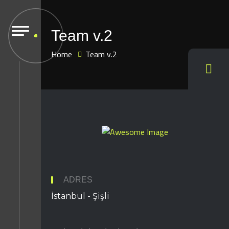
Team v.2
Home
Team v.2
ADRES
İstanbul - Şişli